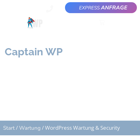
ANFRAGE
EXPRESS
Captain WP
WordPress rundum
Sorglos
/
/ WordPress Wartung & Security
Start
Wartung