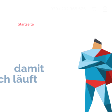
030 / 202 365 575
Startseite
WordPress gehackt ?
Wartung / Pr
,
t –
damit
ch läuft