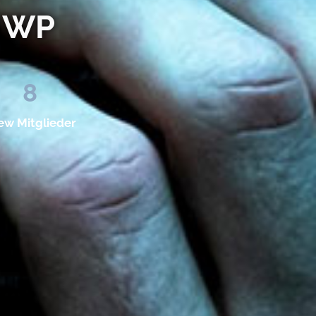
n WP
8
ew Mitglieder