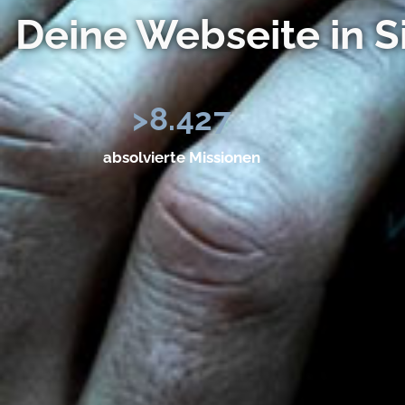
Deine Webseite in S
>
8.427
absolvierte Missionen