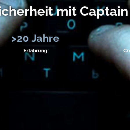
icherheit mit Captai
>
20
 Jahre
Erfahrung
Cr