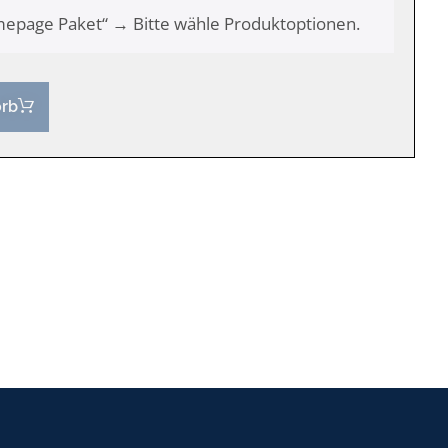
epage Paket“
→
Bitte wähle Produktoptionen.
orb