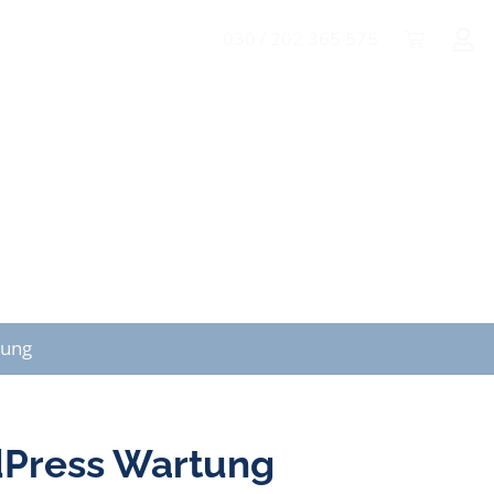
030 / 202 365 575
Startseite
WordPress gehackt ?
Wartung / Pr
Sorglos
tung
Press Wartung