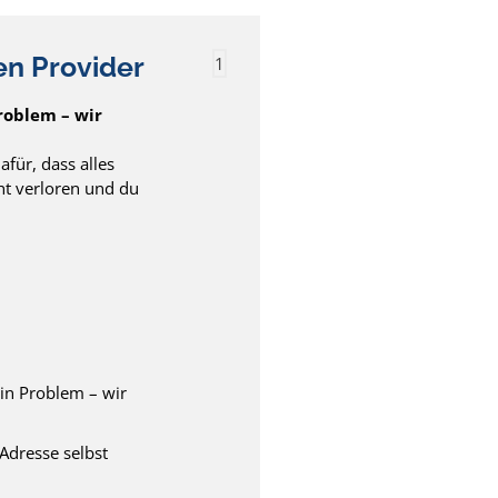
en Provider
1
roblem – wir
für, dass alles
cht verloren und du
in Problem – wir
Adresse selbst