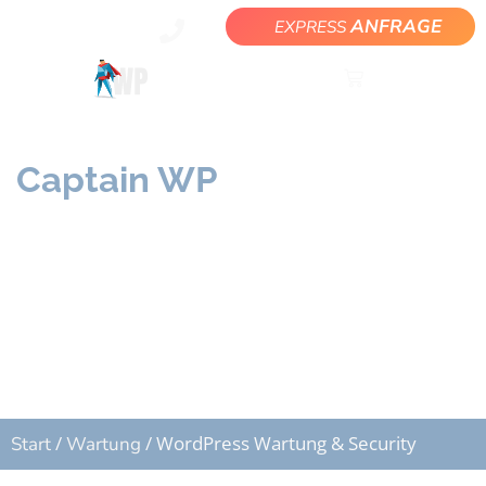
ANFRAGE
EXPRESS
Captain WP
WordPress rundum
Sorglos
/
/ WordPress Wartung & Security
Start
Wartung